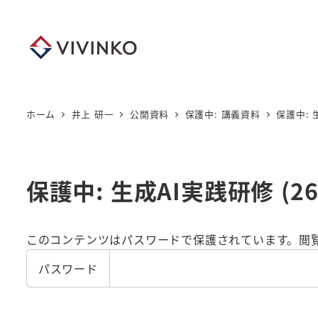
メ
イ
ン
コ
ン
テ
ホーム
井上 研一
公開資料
保護中: 講義資料
保護中: 生
ン
ツ
へ
保護中: 生成AI実践研修 (26
移
動
このコンテンツはパスワードで保護されています。閲
パスワード