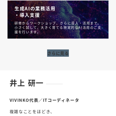
生成AIの業務活用
・導入支援
研修からワークショップ、さらに導入・活用まで。
小さく試して、大きく育てる現実的なAI活用のご支
援を行います。
さらに見る
井上 研一
VIVINKO代表／ITコーディネータ
複雑なことをほどき、