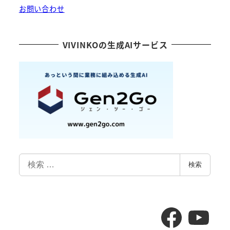
お問い合わせ
VIVINKOの生成AIサービス
検
検索
索
F
Y
a
o
c
u