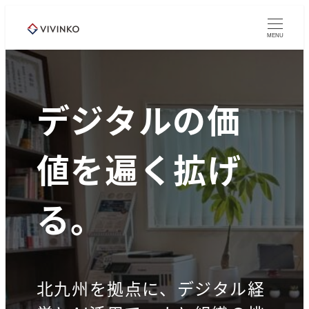
メ
イ
MENU
ン
コ
ン
デジタルの価
テ
ン
ツ
値を遍く拡げ
へ
移
る。
動
北九州を拠点に、デジタル経