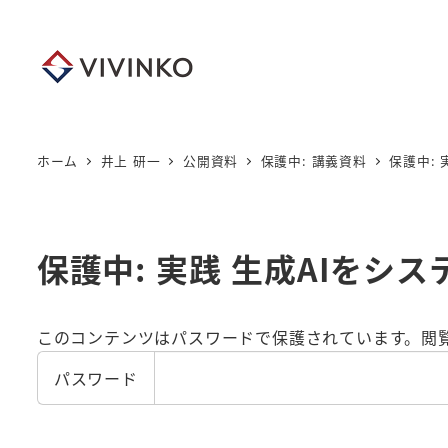
メ
イ
ン
コ
ン
テ
ホーム
井上 研一
公開資料
保護中: 講義資料
保護中: 
ン
ツ
へ
保護中: 実践 生成AIをシ
移
動
このコンテンツはパスワードで保護されています。閲
パスワード