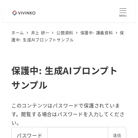
メ
イ
MENU
ン
コ
ホーム
井上 研一
公開資料
保護中: 講義資料
保
護中: 生成AIプロンプトサンプル
ン
テ
ン
ツ
保護中: 生成AIプロンプト
へ
サンプル
移
動
このコンテンツはパスワードで保護されていま
す。閲覧する場合はパスワードを入力してくださ
い。
パスワード