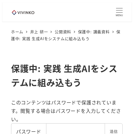
メ
イ
MENU
ン
コ
ホーム
井上 研一
公開資料
保護中: 講義資料
保
護中: 実践 生成AIをシステムに組み込もう
ン
テ
ン
ツ
保護中: 実践 生成AIをシス
へ
テムに組み込もう
移
動
このコンテンツはパスワードで保護されていま
す。閲覧する場合はパスワードを入力してくださ
い。
パスワード