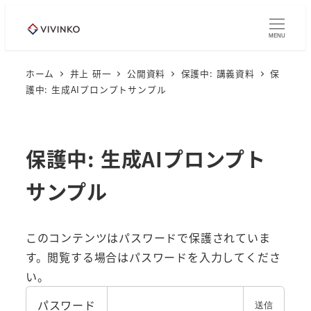
メ
イ
MENU
ン
コ
ホーム
井上 研一
公開資料
保護中: 講義資料
保
護中: 生成AIプロンプトサンプル
ン
テ
ン
ツ
保護中: 生成AIプロンプト
へ
サンプル
移
動
このコンテンツはパスワードで保護されていま
す。閲覧する場合はパスワードを入力してくださ
い。
パスワード