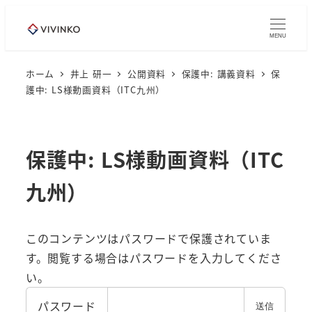
メ
イ
MENU
ン
コ
ホーム
井上 研一
公開資料
保護中: 講義資料
保
護中: LS様動画資料（ITC九州）
ン
テ
ン
ツ
保護中: LS様動画資料（ITC
へ
九州）
移
動
このコンテンツはパスワードで保護されていま
す。閲覧する場合はパスワードを入力してくださ
い。
パスワード