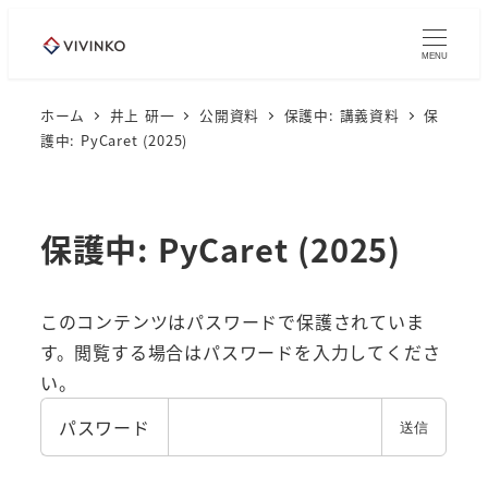
メ
イ
MENU
ン
コ
ホーム
井上 研一
公開資料
保護中: 講義資料
保
護中: PyCaret (2025)
ン
テ
ン
ツ
保護中: PyCaret (2025)
へ
移
このコンテンツはパスワードで保護されていま
動
す。閲覧する場合はパスワードを入力してくださ
い。
パスワード