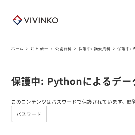
メ
イ
ン
コ
ン
テ
ホーム
井上 研一
公開資料
保護中: 講義資料
保護中: 
ン
ツ
へ
保護中: Pythonによるデー
移
動
このコンテンツはパスワードで保護されています。閲
パスワード