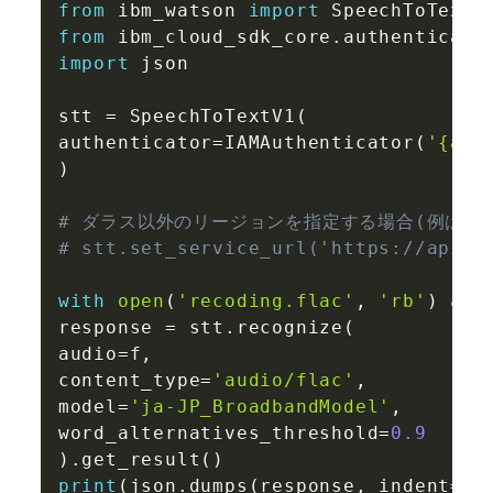
Copy
from
 ibm_watson 
import
from
 ibm_cloud_sdk_core
.
authenticato
import
 json

stt 
=
 SpeechToTextV1
(
authenticator
=
IAMAuthenticator
(
'{api
)
# ダラス以外のリージョンを指定する場合(例は東
# stt.set_service_url('https://api.j
with
open
(
'recoding.flac'
,
'rb'
)
as
 
response 
=
 stt
.
recognize
(
audio
=
f
,
content_type
=
'audio/flac'
,
model
=
'ja-JP_BroadbandModel'
,
word_alternatives_threshold
=
0.9
)
.
get_result
(
)
print
(
json
.
dumps
(
response
,
 indent
=
2
,