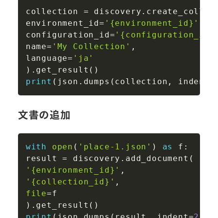
Copy
collection 
=
 discovery
.
create_collec
environment_id
=
'{environment_id}'
,
configuration_id
=
'{configuration_id}
name
=
'My Collection'
,
language
=
'ja'
)
.
get_result
(
)
print
(
json
.
dumps
(
collection
,
 indent
=
文書の追加
Copy
with
open
(
'place-1.json'
)
as
 f
:
result 
=
 discovery
.
add_document
(
'{environment_id}'
,
'{collection_id}'
,
file
=
)
.
get_result
(
)
print
(
json
.
dumps
(
result
,
 indent
=
2
,
 e