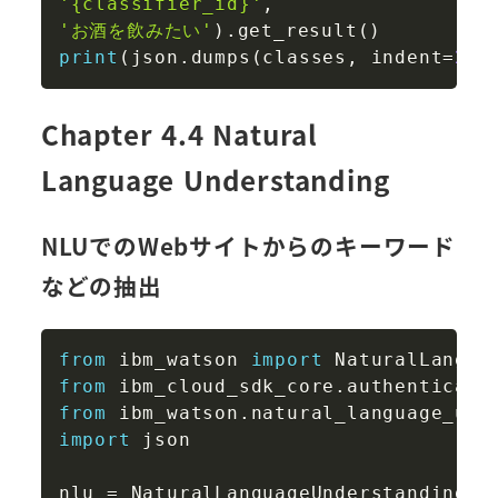
'{classifier_id}'
,
'お酒を飲みたい'
)
.
get_result
(
)
print
(
json
.
dumps
(
classes
,
 indent
=
2
,
 
Chapter 4.4 Natural
Language Understanding
NLUでのWebサイトからのキーワード
などの抽出
Copy
from
 ibm_watson 
import
from
 ibm_cloud_sdk_core
.
authenticato
from
 ibm_watson
.
natural_language_und
import
 json

nlu 
=
 NaturalLanguageUnderstandingV1