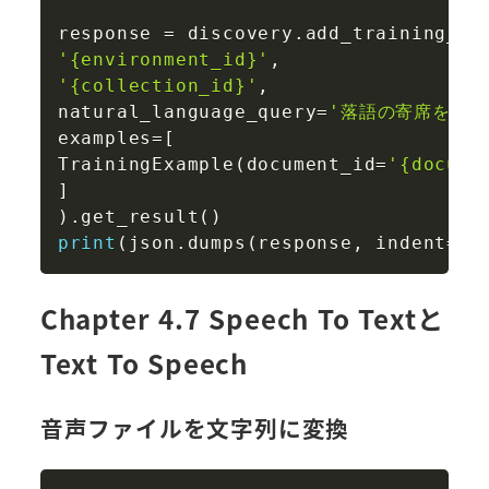
response 
=
 discovery
.
add_training_da
'{environment_id}'
,
'{collection_id}'
,
natural_language_query
=
'落語の寄席を教え
examples
=
[
TrainingExample
(
document_id
=
'{docume
]
)
.
get_result
(
)
print
(
json
.
dumps
(
response
,
 indent
=
2
,
Chapter 4.7 Speech To Textと
Text To Speech
音声ファイルを文字列に変換