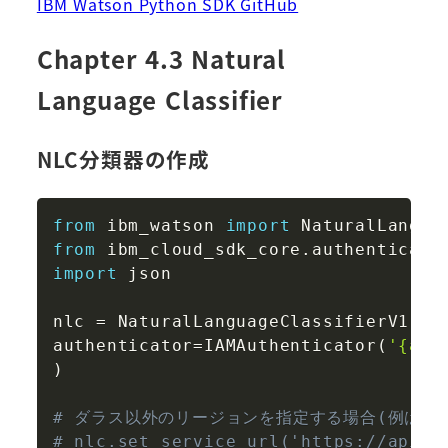
IBM Watson Python SDK GitHub
Chapter 4.3 Natural
Language Classifier
NLC分類器の作成
Copy
from
 ibm_watson 
import
from
 ibm_cloud_sdk_core
.
authenticato
import
 json

nlc 
=
 NaturalLanguageClassifierV1
(
authenticator
=
IAMAuthenticator
(
'{api
)
# ダラス以外のリージョンを指定する場合(例は東
# nlc.set_service_url('https://api.j