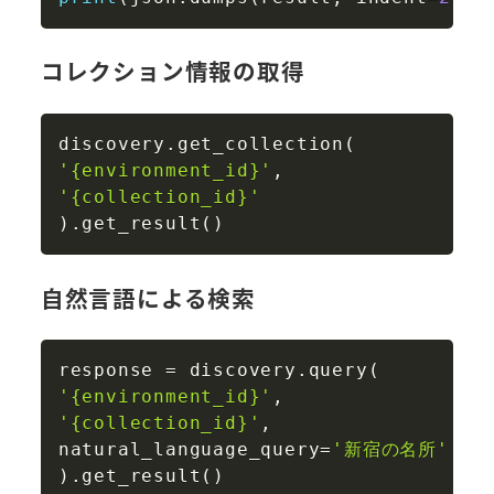
コレクション情報の取得
Copy
discovery
.
get_collection
(
'{environment_id}'
,
'{collection_id}'
)
.
get_result
(
)
自然言語による検索
Copy
response 
=
 discovery
.
query
(
'{environment_id}'
,
'{collection_id}'
,
natural_language_query
=
'新宿の名所'
)
.
get_result
(
)