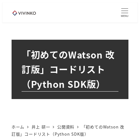
メ
イ
MENU
ン
コ
ン
テ
「初めてのWatson 改
ン
訂版」コードリスト
ツ
へ
（Python SDK版）
移
動
ホーム
井上 研一
公開資料
「初めてのWatson 改
訂版」コードリスト（Python SDK版）