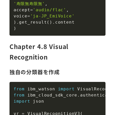
'寿限無寿限無'
,
accept
=
'audio/flac'
,
voice
=
'ja-JP_EmiVoice'
)
.
get_result
(
)
.
)
Chapter 4.8 Visual
Recognition
独自の分類器を作成
Copy
from
 ibm_watson 
import
from
 ibm_cloud_sdk_core
.
authenticato
import
 json

vr 
=
 VisualRecognitionV3
(