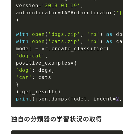
version
=
'2018-03-19'
,
authenticator
=
IAMAuthenticator
(
'{api
)
with
open
(
'dogs.zip'
,
'rb'
)
as
 dogs
:
with
open
(
'cats.zip'
,
'rb'
)
as
 cats
:
model 
=
 vr
.
create_classifier
(
'dog-cat'
,
positive_examples
=
{
'dog'
:
 dogs
,
'cat'
:
}
)
.
get_result
(
)
print
(
json
.
dumps
(
model
,
 indent
=
2
,
 en
独自の分類器の学習状況の取得