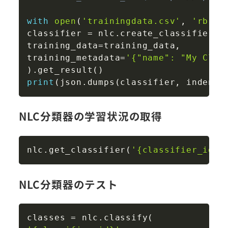
with
open
(
'trainingdata.csv'
,
'rb'
)
classifier 
=
 nlc
.
create_classifier
(
training_data
=
training_data
,
training_metadata
=
'{"name": "My Clas
)
.
get_result
(
)
print
(
json
.
dumps
(
classifier
,
 indent
=
NLC分類器の学習状況の取得
Copy
nlc
.
get_classifier
(
'{classifier_id}'
NLC分類器のテスト
Copy
classes 
=
 nlc
.
classify
(