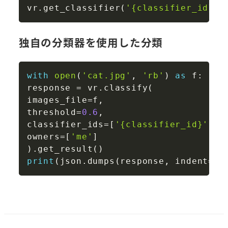
Copy
vr
.
get_classifier
(
'{classifier_id}'
)
独自の分類器を使用した分類
Copy
with
open
(
'cat.jpg'
,
'rb'
)
as
 f
:
response 
=
 vr
.
classify
(
images_file
=
f
,
threshold
=
0.6
,
classifier_ids
=
[
'{classifier_id}'
]
,
owners
=
[
'me'
]
)
.
get_result
(
)
print
(
json
.
dumps
(
response
,
 indent
=
2
,