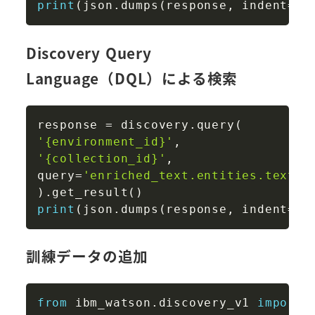
print
(
json
.
dumps
(
response
,
 indent
=
2
,
Discovery Query
Language（DQL）による検索
Copy
response 
=
 discovery
.
query
(
'{environment_id}'
,
'{collection_id}'
,
query
=
'enriched_text.entities.text
)
.
get_result
(
)
print
(
json
.
dumps
(
response
,
 indent
=
2
,
訓練データの追加
Copy
from
 ibm_watson
.
discovery_v1 
import
 