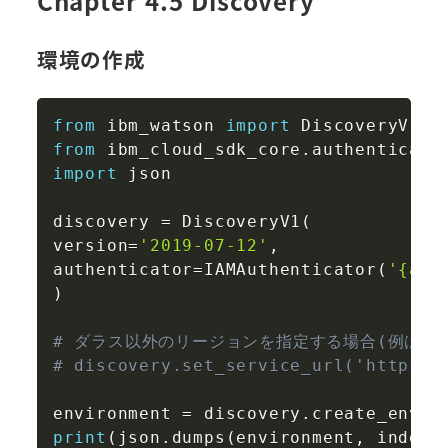
Chapter 4.5 Discovery
環境の作成
Copy
from
 ibm_watson 
import
from
 ibm_cloud_sdk_core
.
authenticato
import
 json

discovery 
=
 DiscoveryV1
(
version
=
'2019-07-12'
,
authenticator
=
IAMAuthenticator
(
'{api
)
# ダラス以外のリージョンを指定する場合(例は東
# discovery.set_service_url('https:/
environment 
=
 discovery
.
create_envir
print
(
json
.
dumps
(
environment
,
 indent