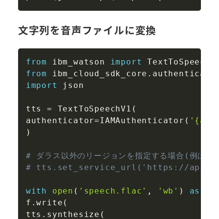
文字列を音声ファイルに変換
Copy
from
 ibm_watson 
import
from
 ibm_cloud_sdk_core
.
authenticato
import
 json

tts 
=
 TextToSpeechV1
(
authenticator
=
IAMAuthenticator
(
'{api
)
# ダラス以外のリージョンを指定する場合(例は東
# tts.set_service_url('https://api.j
with
open
(
'speech.flac'
,
'wb'
)
as
 f
:
f
.
write
(
tts
.
synthesize
(