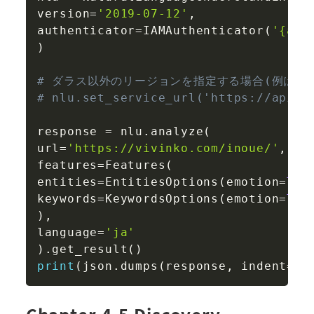
version
=
'2019-07-12'
,
authenticator
=
IAMAuthenticator
(
'{api
)
# ダラス以外のリージョンを指定する場合(例は東
# nlu.set_service_url('https://api.j
response 
=
 nlu
.
analyze
(
url
=
'https://vivinko.com/inoue/'
,
features
=
Features
(
entities
=
EntitiesOptions
(
emotion
=
Tru
keywords
=
KeywordsOptions
(
emotion
=
Tru
)
,
language
=
'ja'
)
.
get_result
(
)
print
(
json
.
dumps
(
response
,
 indent
=
2
,