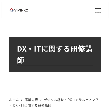
メ
イ
MENU
ン
コ
ン
テ
DX・ITに関する研修講
ン
ツ
師
へ
移
動
ホーム
事業内容
デジタル経営・DXコンサルティング
DX・ITに関する研修講師