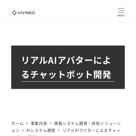
メ
イ
MENU
ン
コ
ン
テ
リアルAIアバターによ
ン
ツ
るチャットボット開発
へ
移
動
ホーム
事業内容
情報システム開発・技術ソリューシ
ョン
AIシステム開発
リアルAIアバターによるチャッ