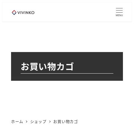
メ
イ
MENU
ン
コ
ン
テ
ン
お買い物カゴ
ツ
へ
移
動
ホーム
ショップ
お買い物カゴ