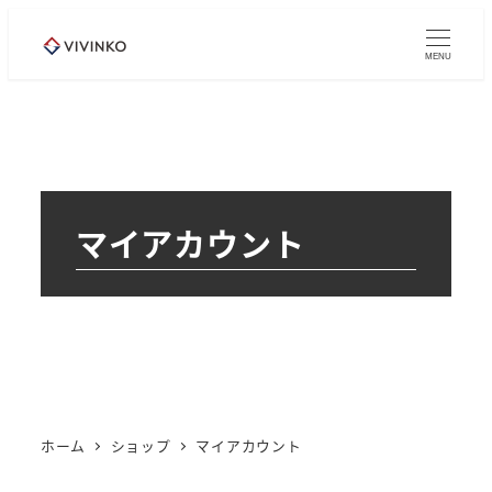
メ
イ
MENU
ン
コ
ン
テ
ン
マイアカウント
ツ
へ
移
動
ホーム
ショップ
マイアカウント