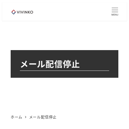
メ
イ
MENU
ン
コ
ン
テ
ン
メール配信停止
ツ
へ
移
動
ホーム
メール配信停止