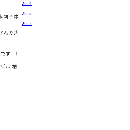
2014
2013
料親子体
2012
さんの共
談です！）
中心に構