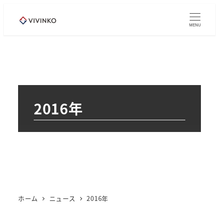
メ
イ
MENU
ン
コ
ン
テ
ン
2016年
ツ
へ
移
動
ホーム
ニュース
2016年