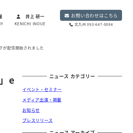
お問い合わせはこちら
報
井上 研一
NY
KENICHI INOUE
北九州 093-647-0094
ングが配信開始されました
ニュース カテゴリー
」e
イベント・セミナー
メディア出演・掲載
お知らせ
プレスリリース
ニュース アーカイブ