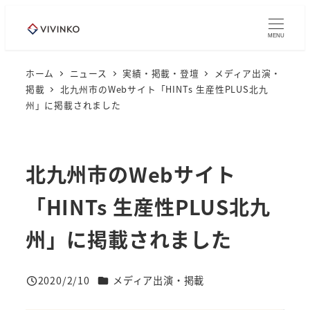
メ
イ
MENU
ン
コ
ホーム
ニュース
実績・掲載・登壇
メディア出演・
掲載
北九州市のWebサイト「HINTs 生産性PLUS北九
ン
州」に掲載されました
テ
ン
ツ
北九州市のWebサイト
へ
移
「HINTs 生産性PLUS北九
動
州」に掲載されました
ニュースカテゴリー
2020/2/10
メディア出演・掲載
投稿日