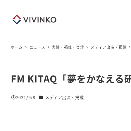
メ
イ
ン
コ
ン
テ
ホーム
ニュース
実績・掲載・登壇
メディア出演・掲載
ン
ツ
へ
FM KITAQ「夢をかなえ
移
動
ニュースカテゴリー
2021/9/8
メディア出演・掲載
投稿日