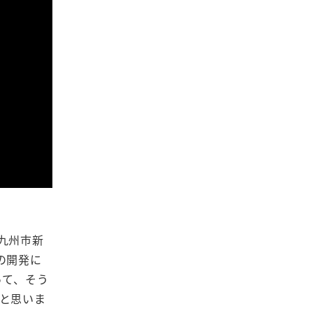
九州市新
の開発に
って、そう
だと思いま