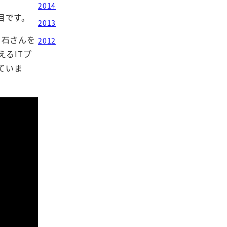
2014
目です。
2013
白石さんを
2012
るITプ
ていま