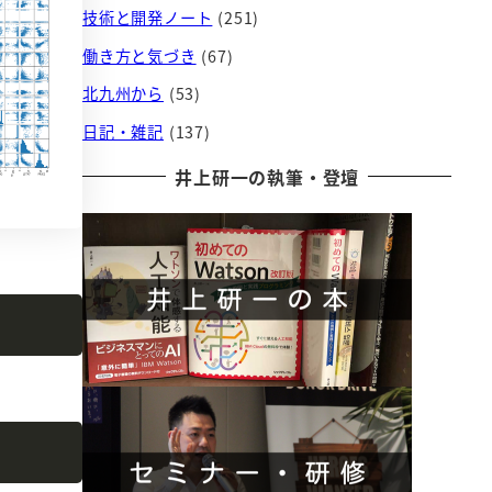
技術と開発ノート
(251)
働き方と気づき
(67)
北九州から
(53)
日記・雑記
(137)
井上研一の執筆・登壇
Copy
Copy