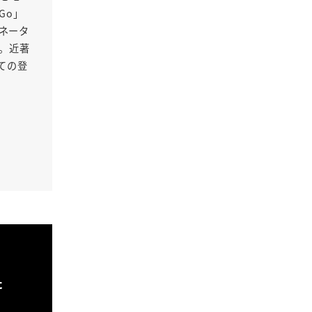
Go」
ネータ
る。近著
ての登
た