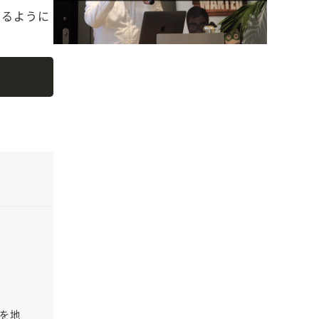
きるように
Copy
Oを地