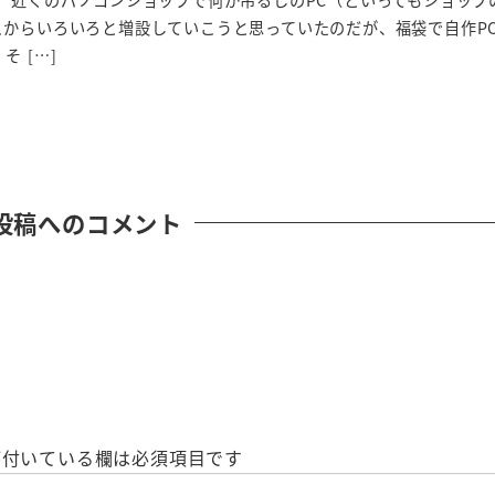
。近くのパソコンショップで何か吊るしのPC（といってもショップの
こからいろいろと増設していこうと思っていたのだが、福袋で自作P
 […]
投稿へのコメント
付いている欄は必須項目です