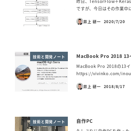
昨日、TensorFlow＋Ke
ですが、今日はその作業中にちょっ
井上 研一
2020/7/20
投稿日
MacBook Pro 201
技術と開発ノート
MacBook Pro 201
https://vivinko.com/
井上 研一
2018/8/17
投稿日
自作PC
技術と開発ノート