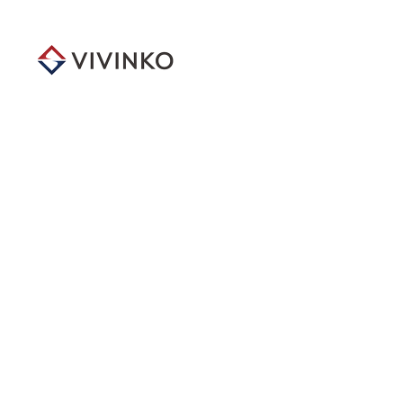
メ
イ
ン
コ
ン
テ
ン
ツ
へ
移
動