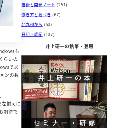
技術と開発ノート
(251)
働き方と気づき
(67)
北九州から
(53)
日記・雑記
(137)
井上研一の執筆・登壇
ndowsも
回くらいの
owsであ
ジョンの数
、
で左揃えに
も期待で