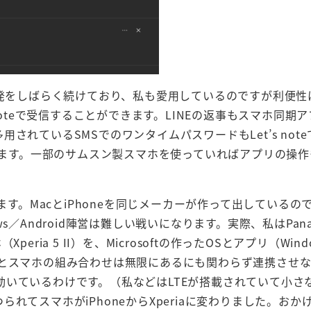
プリの開発をしばらく続けており、私も愛用しているのですが利便
noteで受信することができます。LINEの返事もスマホ同期
れているSMSでのワンタイムパスワードもLet’s not
ています。一部のサムスン製スマホを使っていればアプリの操
ます。MacとiPhoneを同じメーカーが作って出しているの
／Android陣営は難しい戦いになります。実際、私はPanas
eria 5 II）を、Microsoftの作ったOSとアプリ（Windo
Cとスマホの組み合わせは無限にあるにも関わらず連携させ
いているわけです。（私などはLTEが搭載されていて小さ
られてスマホがiPhoneからXperiaに変わりました。おかげで