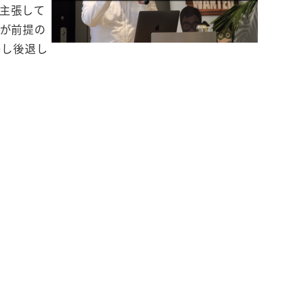
に主張して
ルが前提の
で少し後退し