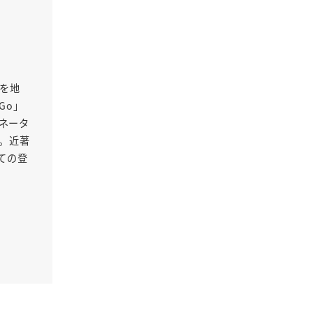
Oを地
Go」
ネータ
る。近著
ての登