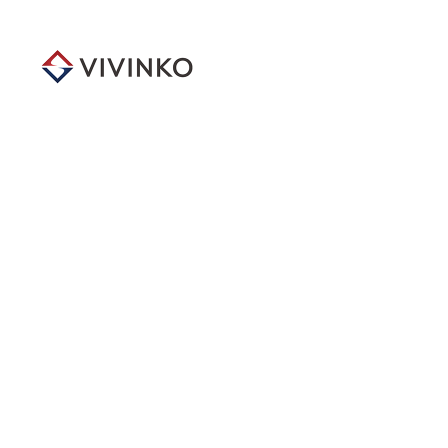
メ
イ
ン
コ
ン
テ
ン
ツ
へ
移
動