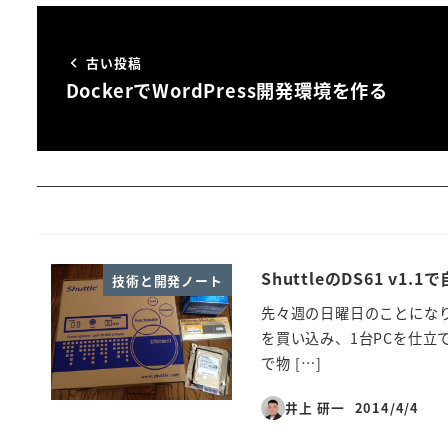
古い投稿
DockerでWordPress開発環境を作る
ShuttleのDS61 v
技術と開発ノート
先々週の日曜日のことになりま
を買い込み、1台PCを仕立て
で物 […]
井上 研一
2014/4/4
投稿日