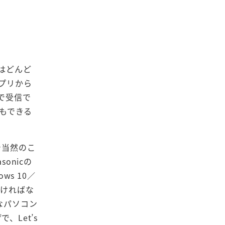
性はどんど
アプリから
eで受信で
作もできる
で当然のこ
onicの
ws 10／
なければな
なパソコン
、Let’s