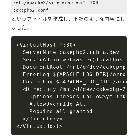
/etc/apache2/site-enabledに、100-
cakephp2.conf
というファイルを作成し、下記のような内容にし
ました。
Copy
<VirtualHost *:80>

  ServerName cakephp2.rubia.dev

  ServerAdmin webmaster@localhost

  DocumentRoot /mnt/d/dev/cakephp-2.8
  ErrorLog ${APACHE_LOG_DIR}/error.lo
  CustomLog ${APACHE_LOG_DIR}/access.
  <Directory /mnt/d/dev/cakephp-2.8.6
    Options Indexes FollowSymlinks

    AllowOverride All

    Require all granted

  </Directory>
