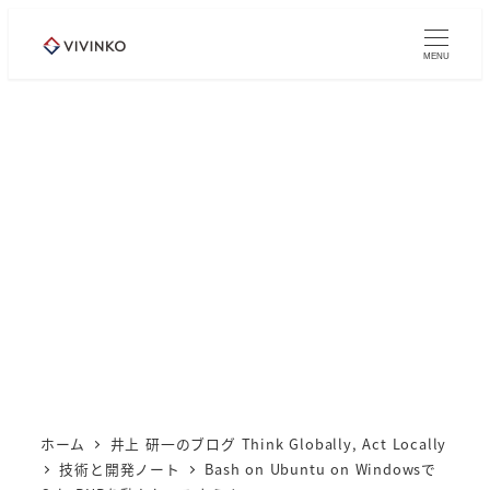
メ
イ
MENU
ン
コ
ン
テ
ン
ツ
へ
移
動
ホーム
井上 研一のブログ Think Globally, Act Locally
技術と開発ノート
Bash on Ubuntu on Windowsで