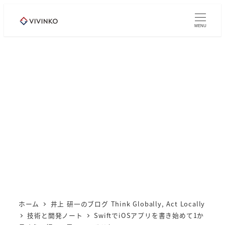
メ
イ
MENU
ン
コ
ン
テ
ン
ツ
へ
移
動
ホーム
井上 研一のブログ Think Globally, Act Locally
技術と開発ノート
SwiftでiOSアプリを書き始めて1か