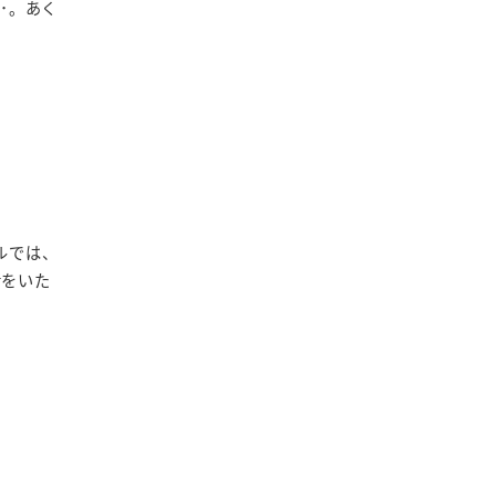
･。あく
ルでは、
話をいた