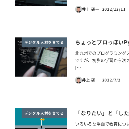
井上 研一
2022/12/11
投稿日
ちょっとプロっぽいP
デジタル人材を育てる
北九州でのプログラミング
ですが、初歩の学習から次のステップ
[…]
井上 研一
2022/7/2
投稿日
「なりたい」と「し
デジタル人材を育てる
いろいろな場面で教育につ