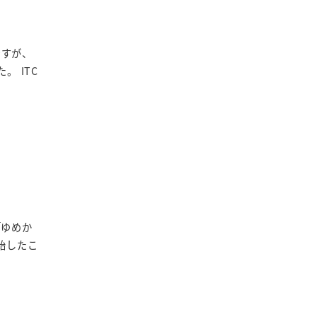
ですが、
 ITC
「ゆめか
始したこ