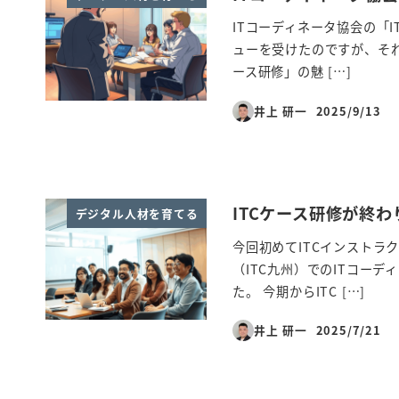
ITコーディネータ協会の「
ューを受けたのですが、それを
ース研修」の魅 […]
井上 研一
2025/9/13
投稿日
ITCケース研修が終
デジタル人材を育てる
今回初めてITCインストラ
（ITC九州）でのITコーデ
た。 今期からITC […]
井上 研一
2025/7/21
投稿日