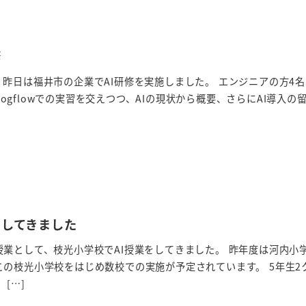
修
昨日は福井市の企業でAI研修を実施しました。 エンジニアの方4
eとDialogflowでの実習を交えつつ、AIの現状から概要、さらにAI導入
をしてきました
業として、枝光小学校でAI授業をしてきました。 昨年度は河内小
の枝光小学校をはじめ数校での実施が予定されています。 5年生2
[…]