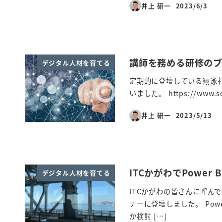
井上 研一
2023/6/3
投稿日
講師を務める研修の
デジタル人材を育てる
定期的に登壇している翔泳
いました。 https://www.sep
井上 研一
2023/5/13
投稿日
ITCかがわでPower
デジタル人材を育てる
ITCかがわの皆さんに呼んで
ナーに登壇しました。 Powe
か検討 […]