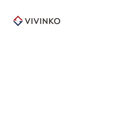
メ
イ
ン
コ
ン
テ
ン
ツ
へ
移
動