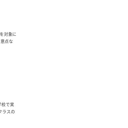
名を対象に
の留意点な
学校で実
クラスの