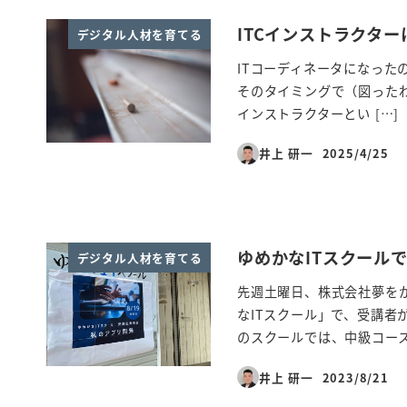
ITCインストラクタ
デジタル人材を育てる
ITコーディネータになった
そのタイミングで（図ったわ
インストラクターとい […]
井上 研一
2025/4/25
投稿日
ゆめかなITスクール
デジタル人材を育てる
先週土曜日、株式会社夢を
なITスクール」で、受講者
のスクールでは、中級コースま
井上 研一
2023/8/21
投稿日