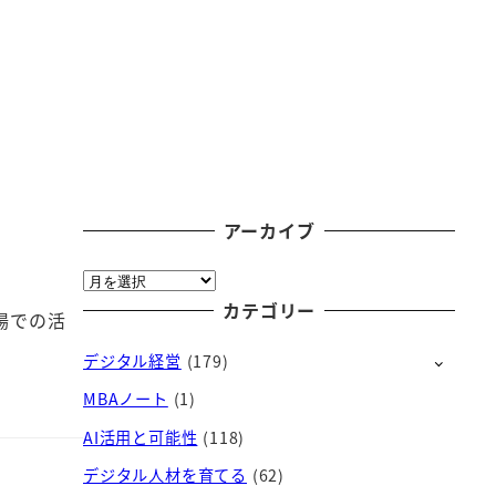
アーカイブ
ア
ー
カテゴリー
場での活
カ
デジタル経営
(179)
イ
ブ
MBAノート
(1)
AI活用と可能性
(118)
デジタル人材を育てる
(62)