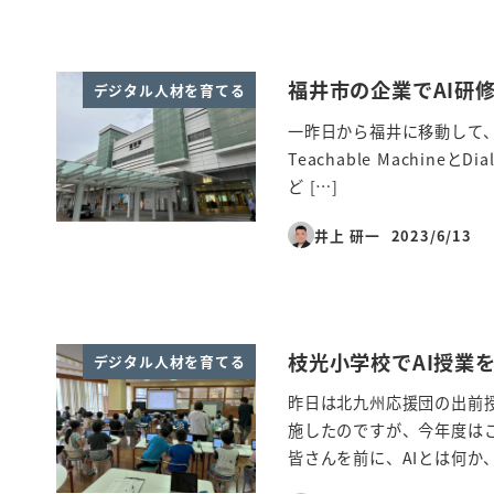
福井市の企業でAI研
デジタル人材を育てる
一昨日から福井に移動して、
Teachable Machin
ど […]
井上 研一
2023/6/13
投稿日
枝光小学校でAI授業
デジタル人材を育てる
昨日は北九州応援団の出前授
施したのですが、今年度はこ
皆さんを前に、AIとは何か、 