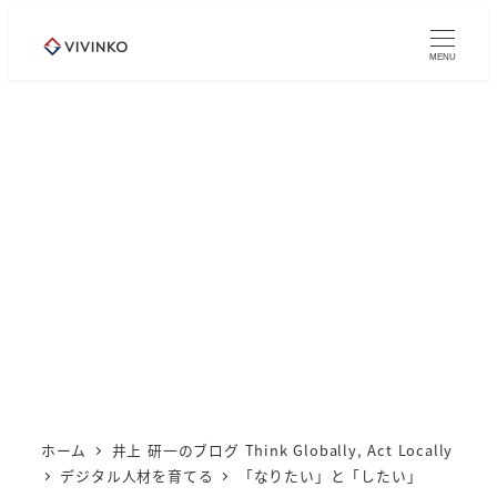
メ
イ
MENU
ン
コ
ン
テ
ン
ツ
へ
移
動
ホーム
井上 研一のブログ Think Globally, Act Locally
デジタル人材を育てる
「なりたい」と「したい」