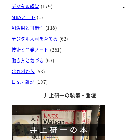
デジタル経営
(179)
イ
ブ
MBAノート
(1)
AI活用と可能性
(118)
デジタル人材を育てる
(62)
技術と開発ノート
(251)
働き方と気づき
(67)
北九州から
(53)
日記・雑記
(137)
井上研一の執筆・登壇