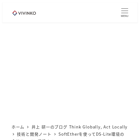
メ
イ
MENU
ン
コ
ン
テ
ン
ツ
へ
移
動
ホーム
井上 研一のブログ Think Globally, Act Locally
技術と開発ノート
SoftEtherを使ってDS-Lite環境の