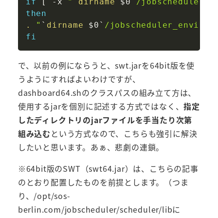
if
[
 -x 
"
`
dirname
 $0
`
/jobscheduler_e
then
.
"
`
dirname
 $0
`
/jobscheduler_environ
fi
で、以前の例にならうと、swt.jarを64bit版を使
うようにすればよいわけですが、
dashboard64.shのクラスパスの組み立て方は、
使用するjarを個別に記述する方式ではなく、
指定
したディレクトリのjarファイルを手当たり次第
組み込む
という方式なので、こちらも強引に解決
したいと思います。あぁ、悲劇の連鎖。
※64bit版のSWT（swt64.jar）は、こちらの記事
のとおり配置したものを前提とします。（つま
り、/opt/sos-
berlin.com/jobscheduler/scheduler/libに