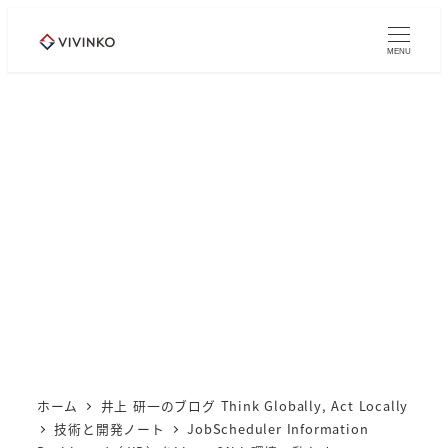
メ
イ
MENU
ン
コ
ン
テ
ン
ツ
へ
移
動
ホーム
井上 研一のブログ Think Globally, Act Locally
技術と開発ノート
JobScheduler Information