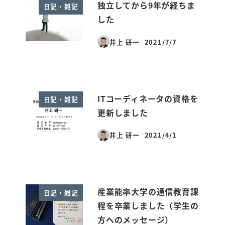
独立してから9年が経ちま
日記・雑記
した
井上 研一
2021/7/7
投稿日
ITコーディネータの資格を
日記・雑記
更新しました
井上 研一
2021/4/1
投稿日
産業能率大学の通信教育課
日記・雑記
程を卒業しました（学生の
方へのメッセージ）