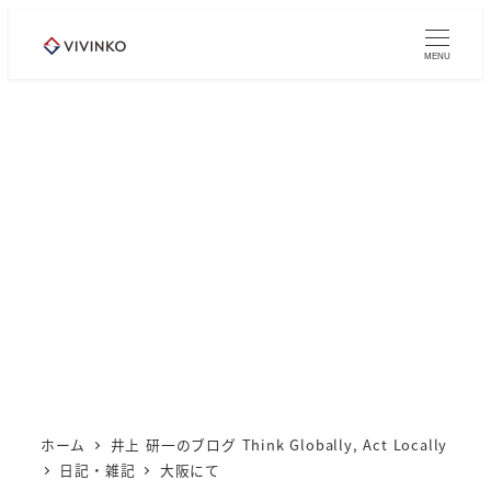
メ
イ
MENU
ン
コ
ン
テ
ン
ツ
へ
移
動
ホーム
井上 研一のブログ Think Globally, Act Locally
日記・雑記
大阪にて