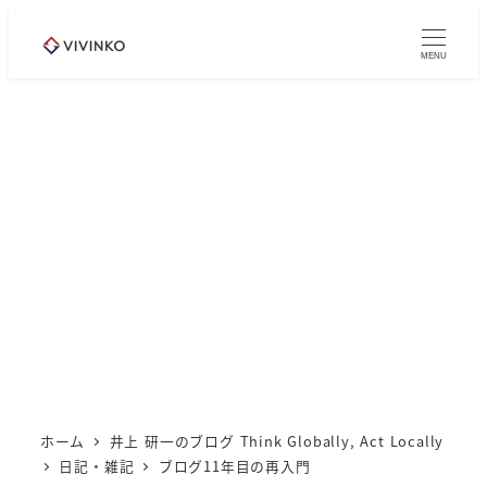
メ
イ
MENU
ン
コ
ン
テ
ン
ツ
へ
移
動
ホーム
井上 研一のブログ Think Globally, Act Locally
日記・雑記
ブログ11年目の再入門