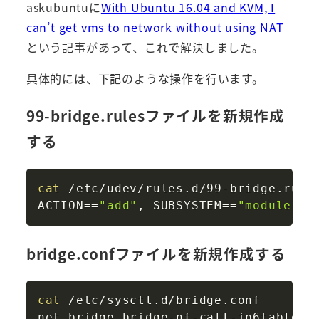
askubuntuに
With Ubuntu 16.04 and KVM, I
can’t get vms to network without using NAT
という記事があって、これで解決しました。
具体的には、下記のような操作を行います。
99-bridge.rulesファイルを新規作成
する
Copy
cat
ACTION
==
"add"
, 
SUBSYSTEM
==
"module"
, 
bridge.confファイルを新規作成する
Copy
cat
 /etc/sysctl.d/bridge.conf 

net.bridge.bridge-nf-call-ip6tables 