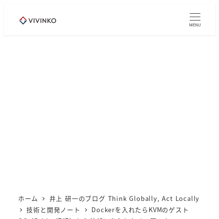
メ
イ
MENU
ン
コ
ン
テ
ン
ツ
へ
移
動
ホーム
井上 研一のブログ Think Globally, Act Locally
技術と開発ノート
Dockerを入れたらKVMのゲスト