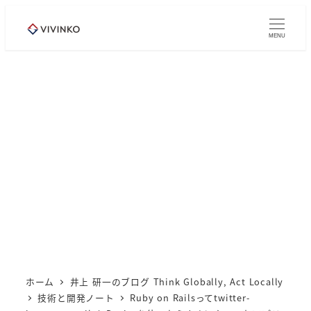
メ
イ
MENU
ン
コ
ン
テ
ン
ツ
へ
移
動
ホーム
井上 研一のブログ Think Globally, Act Locally
技術と開発ノート
Ruby on Railsってtwitter-