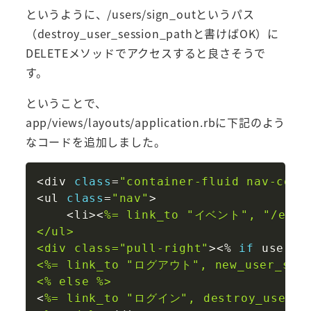
というように、/users/sign_outというパス
（destroy_user_session_pathと書けばOK）に
DELETEメソッドでアクセスすると良さそうで
す。
ということで、
app/views/layouts/application.rbに下記のよう
なコードを追加しました。
Copy
<
div 
class
=
"container-fluid nav-coll
<
ul 
class
=
"nav"
>
<
li
>
<
%= link_to "イベント", "/event
</ul>

<div class=
"pull-right"
>
<
%
if
 user_s
<%= link_to "ログアウト", new_user_sess
<% else %>
<
%= link_to "ログイン", destroy_user_se