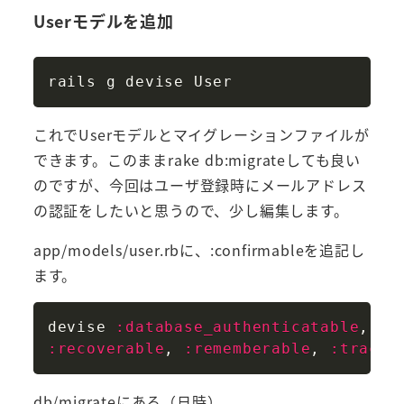
Userモデルを追加
Copy
これでUserモデルとマイグレーションファイルが
できます。このままrake db:migrateしても良い
のですが、今回はユーザ登録時にメールアドレス
の認証をしたいと思うので、少し編集します。
app/models/user.rbに、:confirmableを追記し
ます。
Copy
devise 
:database_authenticatable
,
:r
:recoverable
,
:rememberable
,
:tracka
db/migrateにある（日時）