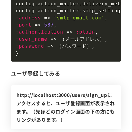
Copy
config
.
action_mailer
.
delivery_method
config
.
action_mailer
.
smtp_settings 
=
:address
=
>
'smtp.gmail.com'
,
:port
=
>
587
,
:authentication
=
>
:plain
,
:user_name
=
>
 （メールアドレス）
,
:password
=
>
 （パスワード）
,
}
ユーザ登録してみる
http://localhost:3000/users/sign_upに
アクセスすると、ユーザ登録画面が表示され
ます。（先ほどのログイン画面の下の方にも
リンクがあります。）