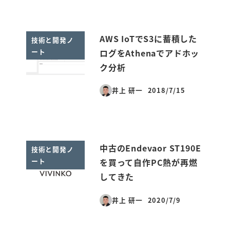
AWS IoTでS3に蓄積した
技術と開発ノ
ート
ログをAthenaでアドホッ
ク分析
井上 研一
2018/7/15
投稿日
中古のEndevaor ST190E
技術と開発ノ
ート
を買って自作PC熱が再燃
してきた
井上 研一
2020/7/9
投稿日