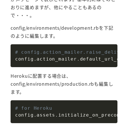
おりに進めますが、他にやることもあるの
で・・・。
config/environments/development.rbを下記
のように編集します。
Copy
# config.action_mailer.raise_deliv
config
.
action_mailer
.
default_url_opt
Herokuに配置する場合は、
config/environments/production.rbも編集し
ます。
Copy
# for Heroku
config
.
assets
.
initialize_on_precompi