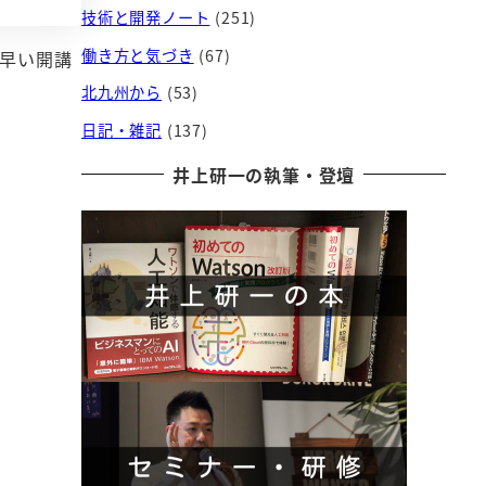
技術と開発ノート
(251)
働き方と気づき
(67)
足早い開講
北九州から
(53)
日記・雑記
(137)
井上研一の執筆・登壇