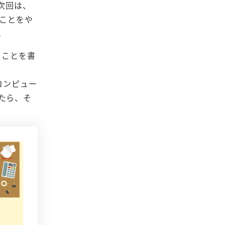
次回は、
ことをや
。
うことを書
コンピュー
たら、そ