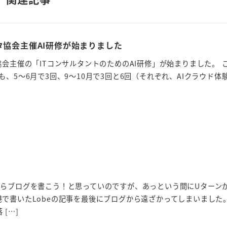
タ協会主催AI研修が始まりました
協会主催の「ITコンサルタントのためのAI研修」が始まりました。 
、5～6月で3回、9～10月で3回と6回（それぞれ、AIクラウド体
からブログを書こう！と思っていのですが、あっという間にUターン
で書いたLobeの記事を最後にブログから遠ざかってしまいました。
[…]