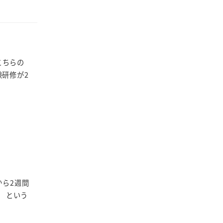
こちらの
験研修が2
から2週間
 という