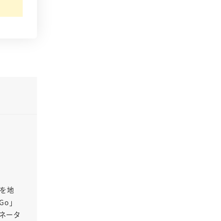
Oを地
Go」
ネータ