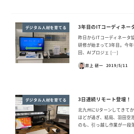
3年目のITコーディネー
デジタル人材を育てる
昨日からITコーディネータ
研修が始まって3年目。今年も
回、AIプロジェ […]
井上 研一
2019/5/11
投稿日
3日連続リモート登壇！
デジタル人材を育てる
北九州にUターンしてきて
ほどが過ぎ、結局、羽田空港
のも、引っ越し作業が一段落 