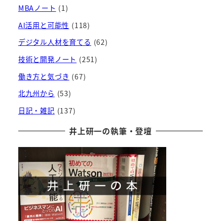
ブ
MBAノート
(1)
AI活用と可能性
(118)
デジタル人材を育てる
(62)
技術と開発ノート
(251)
働き方と気づき
(67)
北九州から
(53)
日記・雑記
(137)
井上研一の執筆・登壇