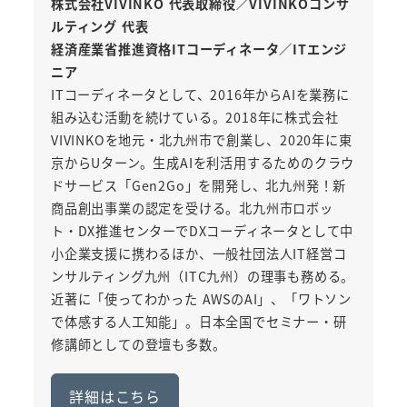
株式会社VIVINKO 代表取締役／VIVINKOコンサ
ルティング 代表
経済産業省推進資格ITコーディネータ／ITエンジ
ニア
ITコーディネータとして、2016年からAIを業務に
組み込む活動を続けている。2018年に株式会社
VIVINKOを地元・北九州市で創業し、2020年に東
京からUターン。生成AIを利活用するためのクラウ
ドサービス「Gen2Go」を開発し、北九州発！新
商品創出事業の認定を受ける。北九州市ロボッ
ト・DX推進センターでDXコーディネータとして中
小企業支援に携わるほか、一般社団法人IT経営コ
ンサルティング九州（ITC九州）の理事も務める。
近著に「使ってわかった AWSのAI」、「ワトソン
で体感する人工知能」。日本全国でセミナー・研
修講師としての登壇も多数。
詳細はこちら