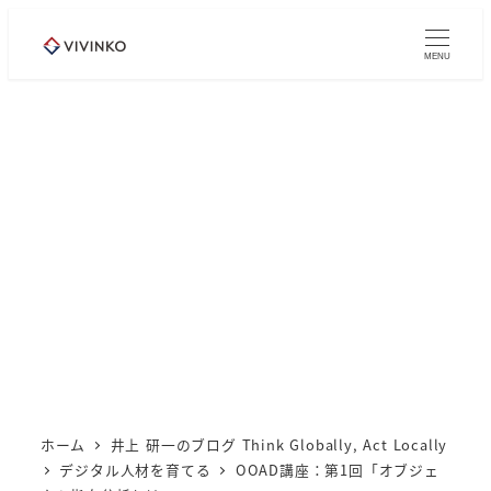
メ
イ
MENU
ン
コ
ン
テ
ン
ツ
へ
移
動
ホーム
井上 研一のブログ Think Globally, Act Locally
デジタル人材を育てる
OOAD講座：第1回「オブジェ