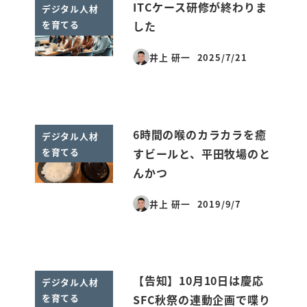
ITCケース研修が終わりま
デジタル人材
を育てる
した
井上 研一
2025/7/21
投稿日
6時間の喉のカラカラを癒
デジタル人材
を育てる
すビールと、平田牧場のと
んかつ
井上 研一
2019/9/7
投稿日
【告知】10月10日は慶応
デジタル人材
を育てる
SFC秋祭の連動企画で喋り