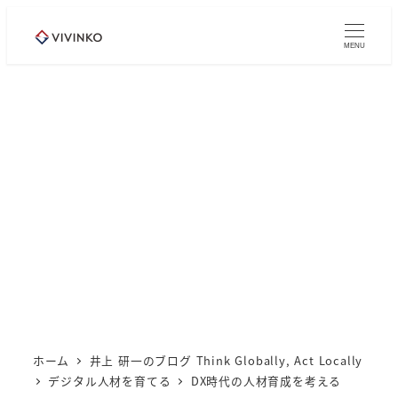
メ
イ
MENU
ン
コ
ン
テ
ン
ツ
へ
移
動
ホーム
井上 研一のブログ Think Globally, Act Locally
デジタル人材を育てる
DX時代の人材育成を考える