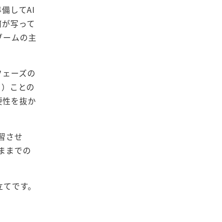
備してAI
何が写って
ブームの主
フェーズの
る）ことの
要性を抜か
習させ
ままでの
立てです。