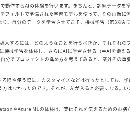
ラウドで動作するAIの体験を行います。きちんと、訓練データを準
とデフォルトで準備された学習モデルを使って、その画像に
り、自分のデータを学習させてこそ、機械学習（第3次AI
で導入するには、どのようなことを行うべきか、それぞれの
に機械学習を体験し、さらにAIに学習させる（＝AIを鍛え
ざ自分でプロジェクトの進め方を考えてみると、案外その重
入する際や使う際に、カスタマイズなどは行ったとしても、学
え方はなかったのです。それが、AIが入ると必要になる。い
sonやAzure MLの体験は、実はそれを伝えるためのお膳