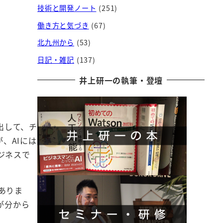
技術と開発ノート
(251)
働き方と気づき
(67)
北九州から
(53)
日記・雑記
(137)
井上研一の執筆・登壇
出して、チ
、AIには
ジネスで
ありま
が分から