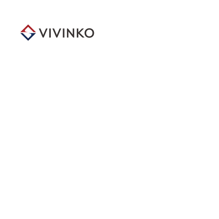
メ
イ
ン
コ
ン
テ
ン
ツ
へ
移
動