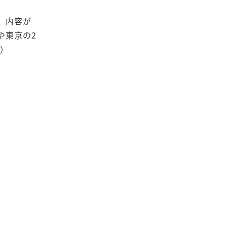
、内容が
や東京の2
。）