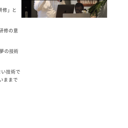
研修」と
研修の意
な夢の技術
ない技術で
いままで