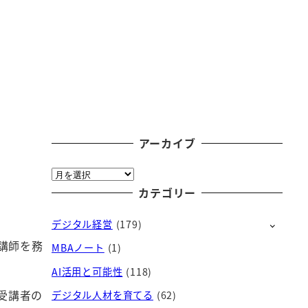
アーカイブ
ア
ー
カテゴリー
カ
デジタル経営
(179)
イ
ブ
の講師を務
MBAノート
(1)
AI活用と可能性
(118)
受講者の
デジタル人材を育てる
(62)