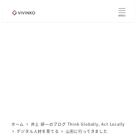
メ
イ
MENU
ン
コ
ン
テ
ン
ツ
へ
移
動
ホーム
井上 研一のブログ Think Globally, Act Locally
デジタル人材を育てる
山形に行ってきました