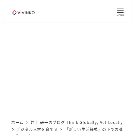
メ
イ
MENU
ン
コ
ン
テ
ン
ツ
へ
移
動
ホーム
井上 研一のブログ Think Globally, Act Locally
デジタル人材を育てる
「新しい生活様式」の下での講