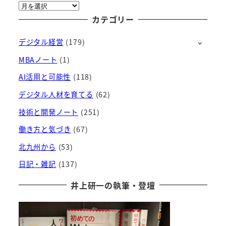
ア
ー
カテゴリー
カ
デジタル経営
(179)
イ
ブ
MBAノート
(1)
AI活用と可能性
(118)
デジタル人材を育てる
(62)
技術と開発ノート
(251)
働き方と気づき
(67)
北九州から
(53)
日記・雑記
(137)
井上研一の執筆・登壇