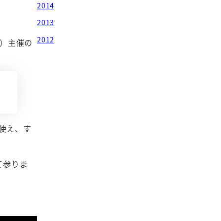
2014
2013
2012
ブ）主催の
使え、す
て参りま