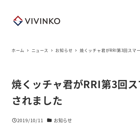
メ
イ
ン
コ
ン
テ
ホーム
ニュース
お知らせ
焼くッチャ君がRRI第3回ス
ン
ツ
へ
焼くッチャ君がRRI第3回
移
動
されました
ニュースカテゴリー
2019/10/11
お知らせ
投稿日