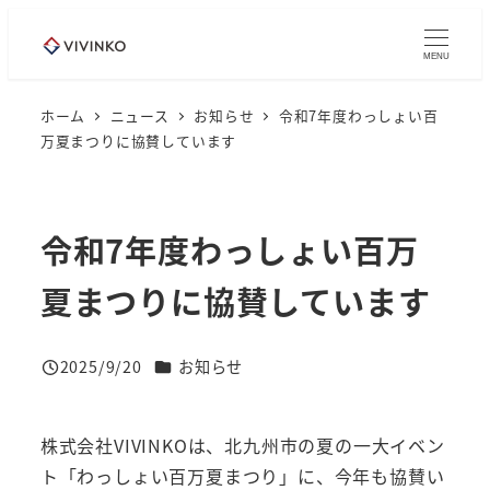
メ
イ
MENU
ン
コ
ホーム
ニュース
お知らせ
令和7年度わっしょい百
万夏まつりに協賛しています
ン
テ
ン
ツ
令和7年度わっしょい百万
へ
夏まつりに協賛しています
移
動
ニュースカテゴリー
2025/9/20
お知らせ
投稿日
株式会社VIVINKOは、北九州市の夏の一大イベン
ト「わっしょい百万夏まつり」に、今年も協賛い