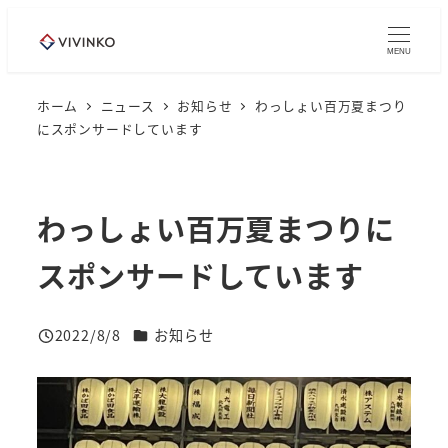
メ
イ
MENU
ン
コ
ホーム
ニュース
お知らせ
わっしょい百万夏まつり
にスポンサードしています
ン
テ
ン
ツ
わっしょい百万夏まつりに
へ
スポンサードしています
移
動
ニュースカテゴリー
2022/8/8
お知らせ
投稿日