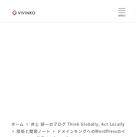
メ
イ
MENU
ン
コ
ン
テ
ン
ツ
へ
移
動
ホーム
井上 研一のブログ Think Globally, Act Locally
技術と開発ノート
ドメインキングへのWordPressのイ