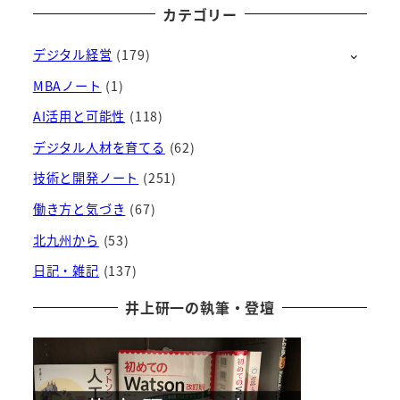
ー
カテゴリー
カ
デジタル経営
(179)
イ
ブ
MBAノート
(1)
AI活用と可能性
(118)
デジタル人材を育てる
(62)
技術と開発ノート
(251)
働き方と気づき
(67)
北九州から
(53)
日記・雑記
(137)
井上研一の執筆・登壇