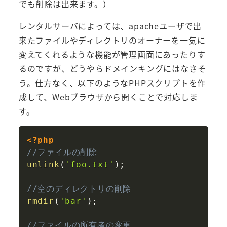
でも削除は出来ます。）
レンタルサーバによっては、apacheユーザで出
来たファイルやディレクトリのオーナーを一気に
変えてくれるような機能が管理画面にあったりす
るのですが、どうやらドメインキングにはなさそ
う。仕方なく、以下のようなPHPスクリプトを作
成して、Webブラウザから開くことで対応しま
す。
Copy
<?php
//ファイルの削除
unlink
(
'foo.txt'
)
;
//空のディレクトリの削除
rmdir
(
'bar'
)
;
//ファイルの所有者の変更