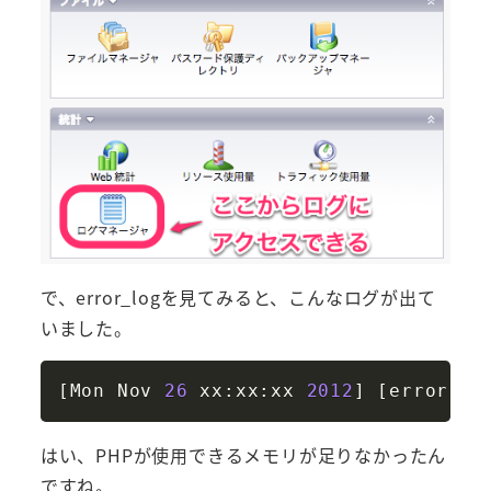
で、error_logを見てみると、こんなログが出て
いました。
Copy
[
Mon Nov 
26
 xx:xx:xx 
2012
]
[
error
]
[
はい、PHPが使用できるメモリが足りなかったん
ですね。