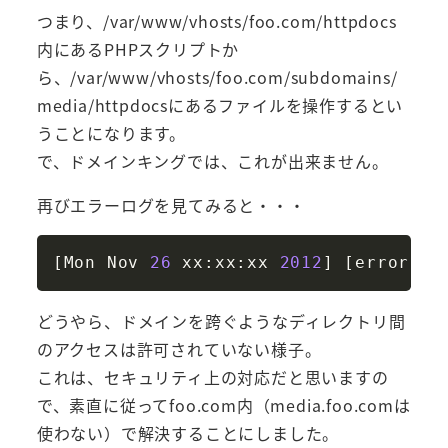
つまり、/var/www/vhosts/foo.com/httpdocs
内にあるPHPスクリプトか
ら、/var/www/vhosts/foo.com/subdomains/
media/httpdocsにあるファイルを操作するとい
うことになります。
で、ドメインキングでは、これが出来ません。
再びエラーログを見てみると・・・
Copy
[
Mon Nov 
26
 xx:xx:xx 
2012
]
[
error
]
[
どうやら、ドメインを跨ぐようなディレクトリ間
のアクセスは許可されていない様子。
これは、セキュリティ上の対応だと思いますの
で、素直に従ってfoo.com内（media.foo.comは
使わない）で解決することにしました。