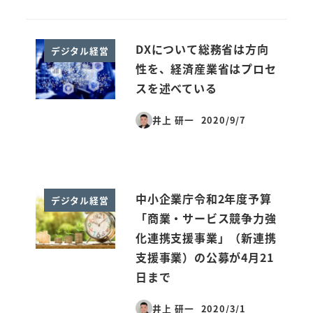
DXについて総務省は方向
デジタル経営
性を、経済産業省はプロセ
スを述べている
井上 研一
2020/9/7
投稿日
中小企業庁令和2年度予算
デジタル経営
「商業・サービス競争力強
化連携支援事業」（新連携
支援事業）の公募が4月21
日まで
井上 研一
2020/3/1