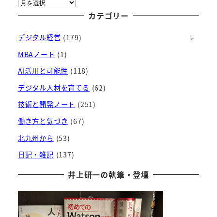
ア
ー
カテゴリー
カ
デジタル経営
(179)
イ
ブ
MBAノート
(1)
AI活用と可能性
(118)
デジタル人材を育てる
(62)
技術と開発ノート
(251)
働き方と気づき
(67)
北九州から
(53)
日記・雑記
(137)
井上研一の執筆・登壇