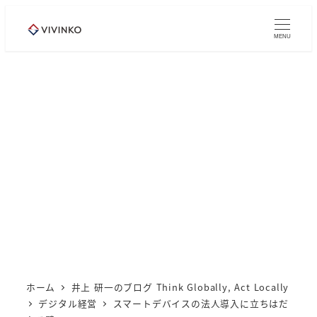
メ
イ
MENU
ン
コ
ン
テ
ン
ツ
へ
移
動
ホーム
井上 研一のブログ Think Globally, Act Locally
デジタル経営
スマートデバイスの法人導入に立ちはだ