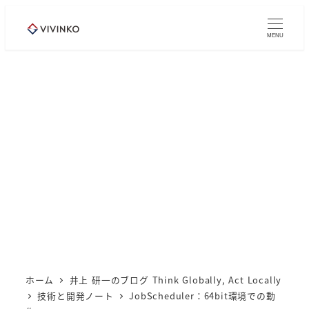
メ
イ
MENU
ン
コ
ン
テ
ン
ツ
へ
移
動
ホーム
井上 研一のブログ Think Globally, Act Locally
技術と開発ノート
JobScheduler：64bit環境での動