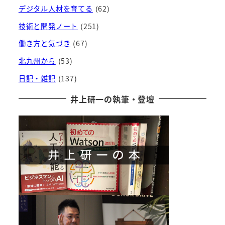
デジタル人材を育てる
(62)
技術と開発ノート
(251)
働き方と気づき
(67)
北九州から
(53)
日記・雑記
(137)
井上研一の執筆・登壇