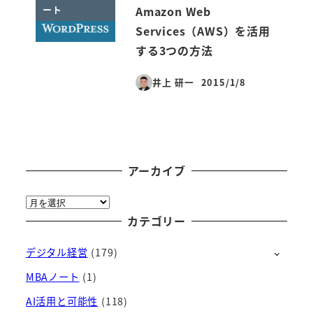
ート
Amazon Web
Services（AWS）を活用
する3つの方法
井上 研一
2015/1/8
投稿日
アーカイブ
ア
ー
カテゴリー
カ
デジタル経営
(179)
イ
ブ
MBAノート
(1)
AI活用と可能性
(118)