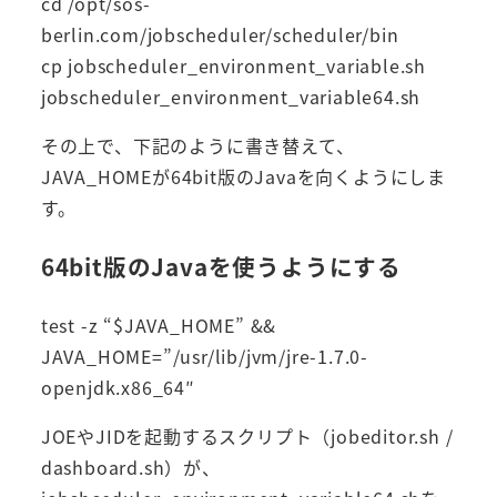
cd /opt/sos-
berlin.com/jobscheduler/scheduler/bin
cp jobscheduler_environment_variable.sh
jobscheduler_environment_variable64.sh
その上で、下記のように書き替えて、
JAVA_HOMEが64bit版のJavaを向くようにしま
す。
64bit版のJavaを使うようにする
test -z “$JAVA_HOME” &&
JAVA_HOME=”/usr/lib/jvm/jre-1.7.0-
openjdk.x86_64″
JOEやJIDを起動するスクリプト（jobeditor.sh /
dashboard.sh）が、