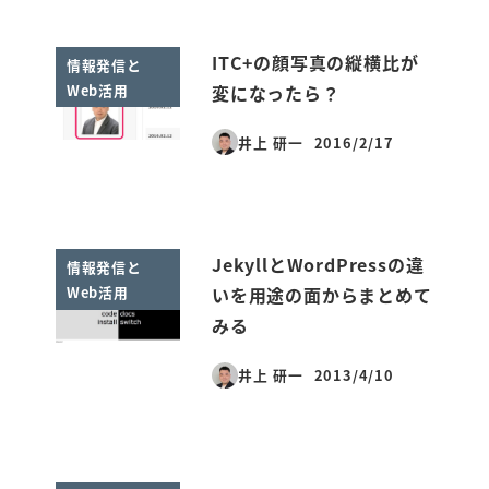
ITC+の顔写真の縦横比が
情報発信と
Web活用
変になったら？
井上 研一
2016/2/17
投稿日
JekyllとWordPressの違
情報発信と
Web活用
いを用途の面からまとめて
みる
井上 研一
2013/4/10
投稿日