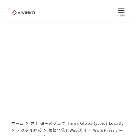
メ
イ
MENU
ン
コ
ン
テ
ン
ツ
へ
移
動
ホーム
井上 研一のブログ Think Globally, Act Locally
デジタル経営
情報発信とWeb活用
WordPressテー