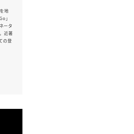
Oを地
Go」
ネータ
る。近著
ての登