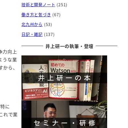
技術と開発ノート
(251)
働き方と気づき
(67)
北九州から
(53)
日記・雑記
(137)
井上研一の執筆・登壇
争力向上
ような業
すから、
。特に
これで業