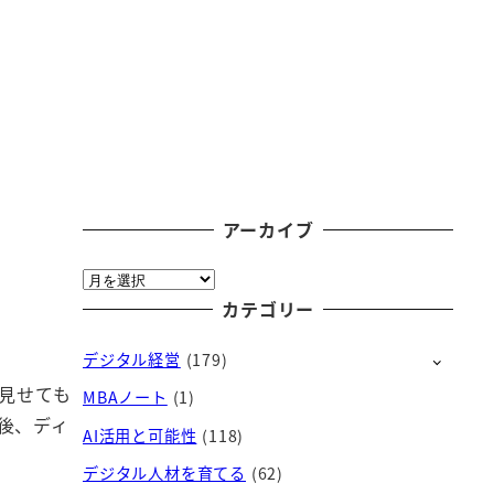
アーカイブ
ア
ー
カテゴリー
カ
デジタル経営
(179)
イ
ブ
見せても
MBAノート
(1)
後、ディ
AI活用と可能性
(118)
デジタル人材を育てる
(62)