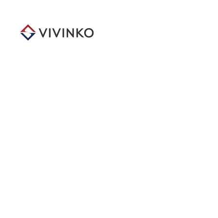
メ
イ
ン
コ
ン
テ
ン
ツ
へ
移
動