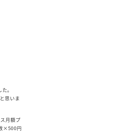
した。
ると思いま
ンス月額プ
×500円