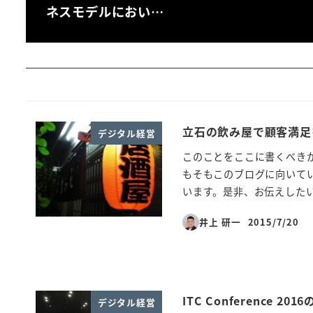
ネスモデルにおい…
立石の飲み屋で顧客満足
デジタル経営
このことをここに書くべき
もそもこのブログに向いて
います。是非、お伝えしたい話
井上 研一
2015/7/20
投稿日
ITC Conference 
デジタル経営