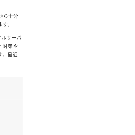
すから十分
ます。
タルサーバ
ィ対策や
す。最近