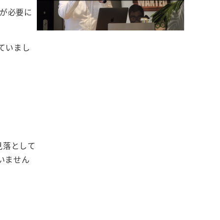
ムが必要に
ていまし
見落として
いません