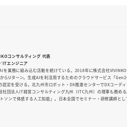
INKOコンサルティング 代表
／ITエンジニア
AIを業務に組み込む活動を続けている。2018年に株式会社VIVINK
からUターン。生成AIを利活用するためのクラウドサービス「Gen2
の認定を受ける。北九州市ロボット・DX推進センターでDXコーディ
社団法人IT経営コンサルティング九州（ITC九州）の理事も務め
「ワトソンで体感する人工知能」。日本全国でセミナー・研修講師とし