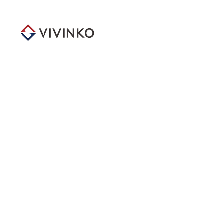
メ
イ
ン
コ
ン
テ
ン
ツ
へ
移
動