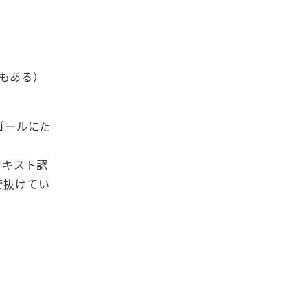
もある）
ゴールにた
テキスト認
で抜けてい