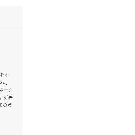
Oを地
Go」
ネータ
る。近著
ての登