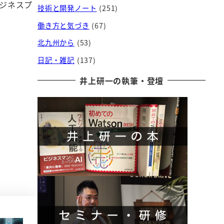
ビジネスプ
技術と開発ノート
(251)
働き方と気づき
(67)
北九州から
(53)
日記・雑記
(137)
井上研一の執筆・登壇