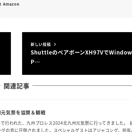
Amazon
新しい投稿
ShuttleのベアボーンXH97VでWindow
P…
関連記事
州元気祭を協賛＆観戦
場で行われた、九州プロレス2024北九州元気祭に行ってきました。 
ングの音に圧倒されました。スペシャルゲストはアジャコング。何年