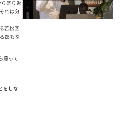
から盛り返
それは分
る若松区
見る影もな
ら帰って
とをしな