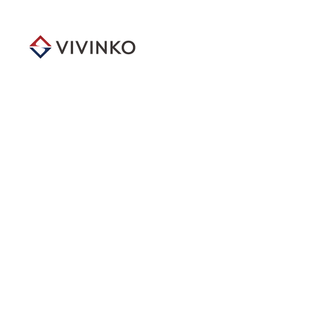
メ
イ
ン
コ
ン
テ
ン
ツ
へ
移
動