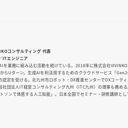
INKOコンサルティング 代表
／ITエンジニア
AIを業務に組み込む活動を続けている。2018年に株式会社VIVINK
からUターン。生成AIを利活用するためのクラウドサービス「Gen2
の認定を受ける。北九州市ロボット・DX推進センターでDXコーディ
社団法人IT経営コンサルティング九州（ITC九州）の理事も務め
「ワトソンで体感する人工知能」。日本全国でセミナー・研修講師とし