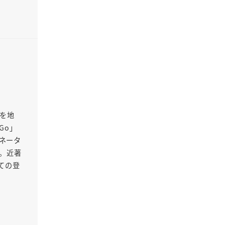
Oを地
Go」
ネータ
る。近著
ての登