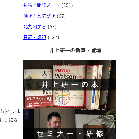
技術と開発ノート
(251)
働き方と気づき
(67)
北九州から
(53)
日記・雑記
(137)
井上研一の執筆・登壇
も少しは
ようにな