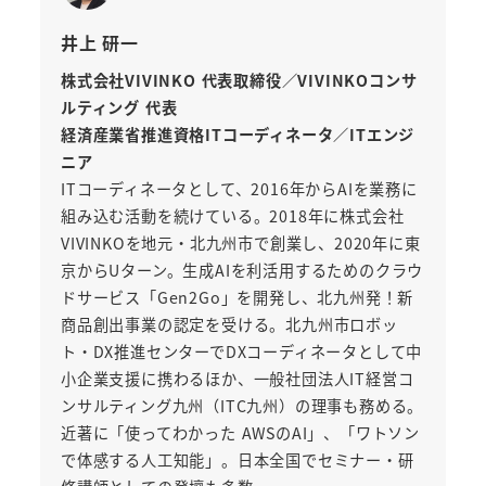
井上 研一
株式会社VIVINKO 代表取締役／VIVINKOコンサ
ルティング 代表
経済産業省推進資格ITコーディネータ／ITエンジ
ニア
ITコーディネータとして、2016年からAIを業務に
組み込む活動を続けている。2018年に株式会社
VIVINKOを地元・北九州市で創業し、2020年に東
京からUターン。生成AIを利活用するためのクラウ
ドサービス「Gen2Go」を開発し、北九州発！新
商品創出事業の認定を受ける。北九州市ロボッ
ト・DX推進センターでDXコーディネータとして中
小企業支援に携わるほか、一般社団法人IT経営コ
ンサルティング九州（ITC九州）の理事も務める。
近著に「使ってわかった AWSのAI」、「ワトソン
で体感する人工知能」。日本全国でセミナー・研