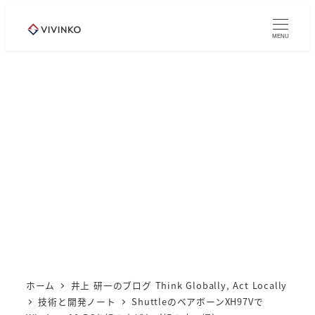
メ
イ
MENU
ン
コ
ン
テ
ン
ツ
へ
移
動
ホーム
井上 研一のブログ Think Globally, Act Locally
技術と開発ノート
ShuttleのベアボーンXH97Vで