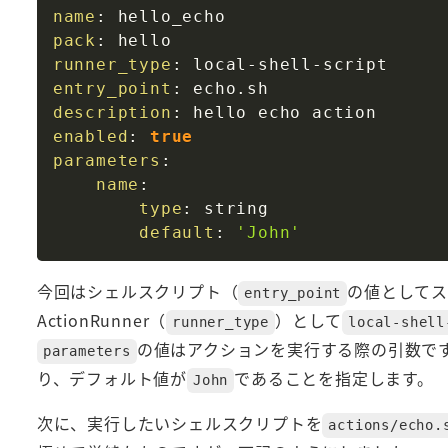
name
:
pack
:
runner_type
:
 local
-
shell
-
entry_point
:
description
:
enabled
:
true
parameters
:
name
:
type
:
 string

default
:
'John'
今回はシェルスクリプト（
の値としてス
entry_point
ActionRunner（
）として
runner_type
local-shell
の値はアクションを実行する際の引数で
parameters
り、デフォルト値が
であることを指定します。
John
次に、実行したいシェルスクリプトを
actions/echo.