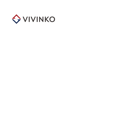
メ
イ
ン
コ
ン
テ
ン
ツ
へ
移
動