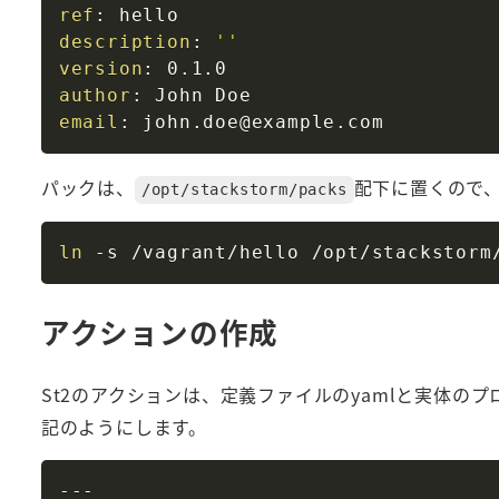
ref
:
description
:
''
version
:
author
:
email
:
パックは、
配下に置くので
/opt/stackstorm/packs
ln
アクションの作成
St2のアクションは、定義ファイルのyamlと実体の
記のようにします。
---