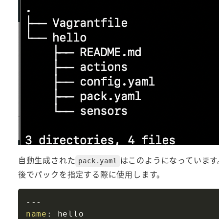
自動生成された
はこのようになっています
pack.yaml
後でパックを指定する際に使用します。
---
name
: