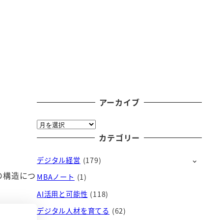
アーカイブ
ア
ー
カテゴリー
カ
デジタル経営
(179)
イ
ブ
t2の構造につ
MBAノート
(1)
AI活用と可能性
(118)
デジタル人材を育てる
(62)