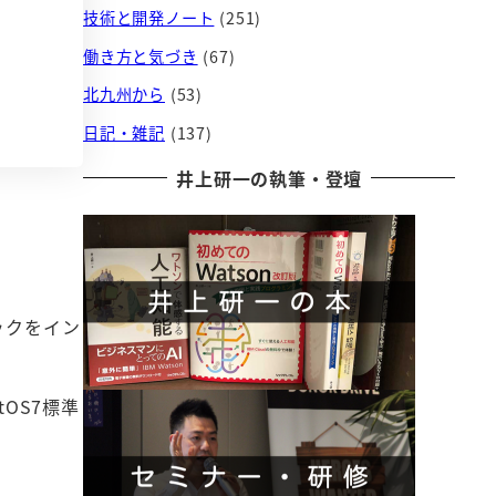
技術と開発ノート
(251)
働き方と気づき
(67)
北九州から
(53)
日記・雑記
(137)
井上研一の執筆・登壇
ックをイン
tOS7標準